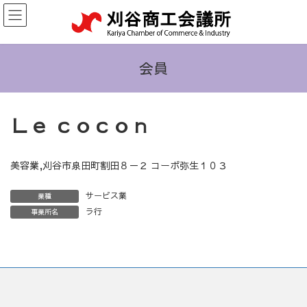
コ
ナ
ン
ビ
テ
ゲ
ン
ー
ツ
シ
会員
へ
ョ
ス
ン
キ
に
Ｌｅ ｃｏｃｏｎ
ッ
移
プ
動
美容業,刈谷市泉田町割田８－２ コーポ弥生１０３
サービス業
業種
ラ行
事業所名