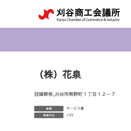
コ
ナ
ン
ビ
テ
ゲ
ン
ー
ツ
シ
へ
ョ
ス
ン
キ
に
ッ
移
プ
動
（株）花泉
冠婚葬祭,刈谷市熊野町１丁目１２－７
サービス業
業種
ハ行
事業所名