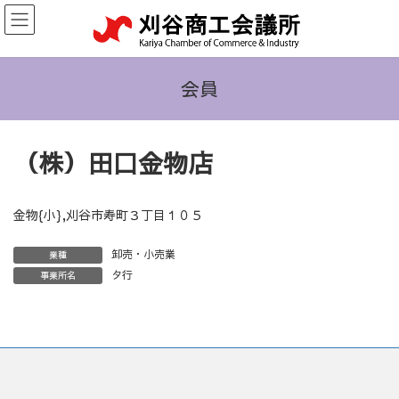
コ
ナ
ン
ビ
テ
ゲ
ン
ー
ツ
シ
会員
へ
ョ
ス
ン
キ
に
（株）田口金物店
ッ
移
プ
動
金物{小},刈谷市寿町３丁目１０５
卸売・小売業
業種
タ行
事業所名