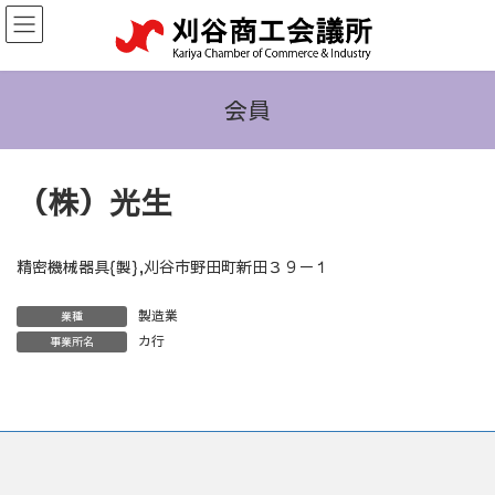
コ
ナ
ン
ビ
テ
ゲ
ン
ー
ツ
シ
会員
へ
ョ
ス
ン
キ
に
（株）光生
ッ
移
プ
動
精密機械器具{製},刈谷市野田町新田３９－１
製造業
業種
カ行
事業所名