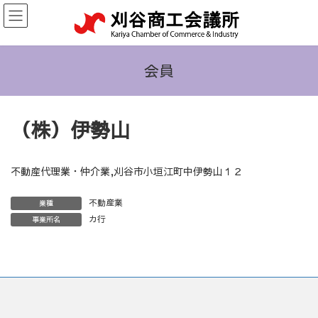
コ
ナ
ン
ビ
テ
ゲ
ン
ー
ツ
シ
会員
へ
ョ
ス
ン
キ
に
（株）伊勢山
ッ
移
プ
動
不動産代理業・仲介業,刈谷市小垣江町中伊勢山１２
不動産業
業種
カ行
事業所名