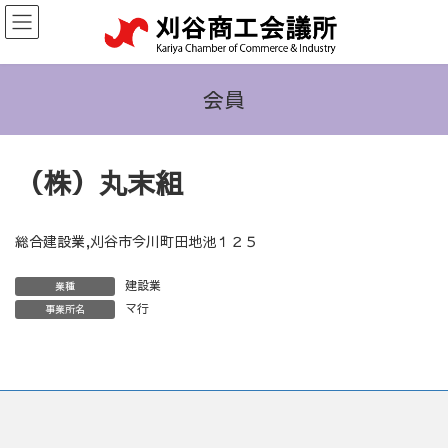
コ
ナ
ン
ビ
テ
ゲ
ン
ー
ツ
シ
会員
へ
ョ
ス
ン
キ
に
（株）丸末組
ッ
移
プ
動
総合建設業,刈谷市今川町田地池１２５
建設業
業種
マ行
事業所名