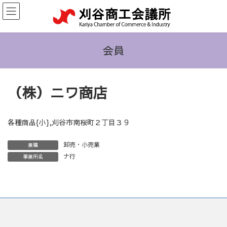
コ
ナ
ン
ビ
テ
ゲ
ン
ー
ツ
シ
会員
へ
ョ
ス
ン
キ
に
（株）ニワ商店
ッ
移
プ
動
各種商品{小},刈谷市南桜町２丁目３９
卸売・小売業
業種
ナ行
事業所名