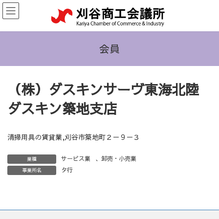
コ
ナ
ン
ビ
テ
ゲ
ン
ー
ツ
シ
会員
へ
ョ
ス
ン
キ
に
（株）ダスキンサーヴ東海北陸
ッ
移
プ
動
ダスキン築地支店
清掃用具の賃貸業,刈谷市築地町２－９－３
サービス業
、
卸売・小売業
業種
タ行
事業所名