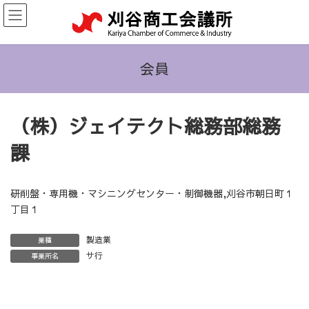
コ
ナ
ン
ビ
テ
ゲ
ン
ー
ツ
シ
会員
へ
ョ
ス
ン
キ
に
（株）ジェイテクト総務部総務
ッ
移
プ
動
課
研削盤・専用機・マシニングセンター・制御機器,刈谷市朝日町１
丁目１
製造業
業種
サ行
事業所名