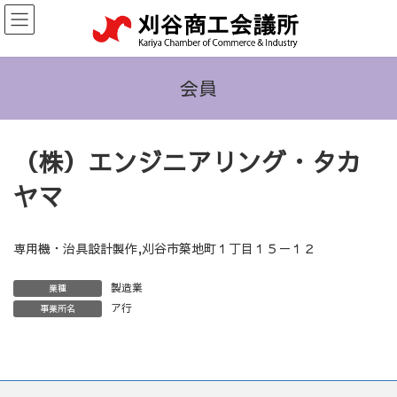
コ
ナ
ン
ビ
テ
ゲ
ン
ー
ツ
シ
会員
へ
ョ
ス
ン
キ
に
（株）エンジニアリング・タカ
ッ
移
プ
動
ヤマ
専用機・治具設計製作,刈谷市築地町１丁目１５－１２
製造業
業種
ア行
事業所名