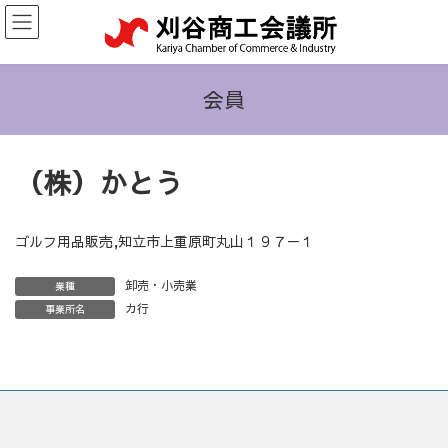
コ
ナ
ン
ビ
テ
ゲ
ン
ー
ツ
シ
会員
へ
ョ
ス
ン
キ
に
（株）かとう
ッ
移
プ
動
ゴルフ用品販売,知立市上重原町丸山１９７－１
卸売・小売業
業種
カ行
事業所名