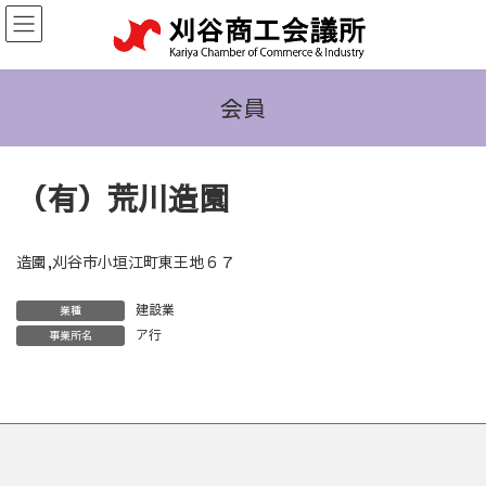
コ
ナ
ン
ビ
テ
ゲ
ン
ー
ツ
シ
会員
へ
ョ
ス
ン
キ
に
（有）荒川造園
ッ
移
プ
動
造園,刈谷市小垣江町東王地６７
建設業
業種
ア行
事業所名