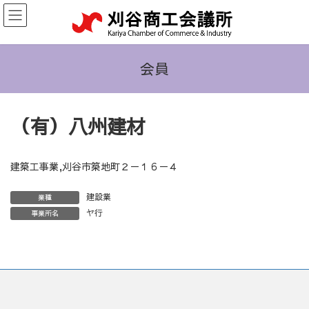
コ
ナ
ン
ビ
テ
ゲ
ン
ー
ツ
シ
会員
へ
ョ
ス
ン
キ
に
（有）八州建材
ッ
移
プ
動
建築工事業,刈谷市築地町２－１６－４
建設業
業種
ヤ行
事業所名