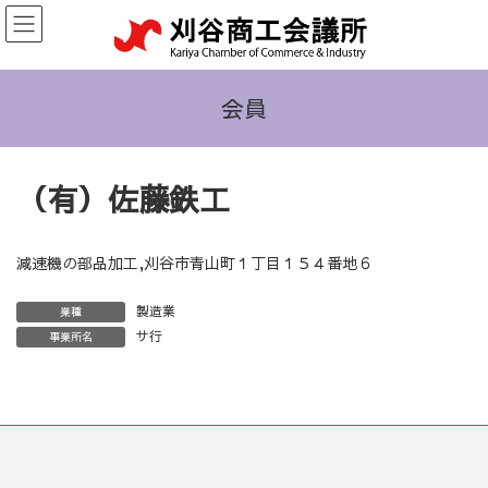
コ
ナ
ン
ビ
テ
ゲ
ン
ー
ツ
シ
会員
へ
ョ
ス
ン
キ
に
（有）佐藤鉄工
ッ
移
プ
動
減速機の部品加工,刈谷市青山町１丁目１５４番地６
製造業
業種
サ行
事業所名