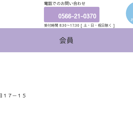
電話でのお問い合わせ
ア
イ
コ
0566-21-0370
ン
リ
受付時間 8:30～17:30 [ 土・日・祝日除く ]
ン
ク
会員
目１７－１５