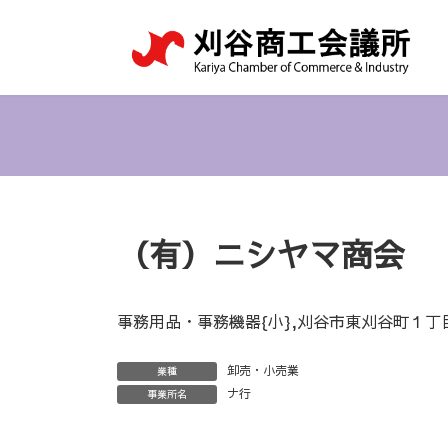
コ
ナ
ン
ビ
テ
ゲ
ン
ー
ツ
シ
へ
ョ
ス
ン
キ
に
ッ
移
プ
動
（有）ニシヤマ商会
事務用品・事務機器{小},刈谷市東刈谷町１丁
卸売・小売業
業種
ナ行
事業所名