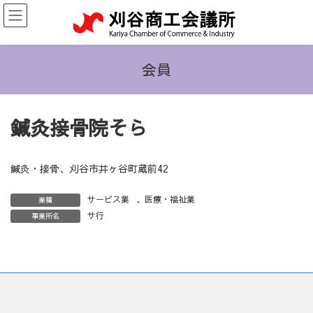
コ
ナ
ン
ビ
テ
ゲ
ン
ー
ツ
シ
会員
へ
ョ
ス
ン
キ
に
鍼灸接骨院そら
ッ
移
プ
動
鍼灸・接骨、刈谷市井ヶ谷町蔵前42
サービス業
、
医療・福祉業
業種
サ行
事業所名