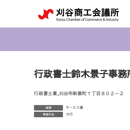
コ
ナ
ン
ビ
テ
ゲ
ン
ー
ツ
シ
へ
ョ
ス
ン
キ
に
ッ
移
プ
動
行政書士鈴木景子事務
行政書士業,刈谷市新富町１丁目８０２－２
サービス業
業種
カ行
事業所名