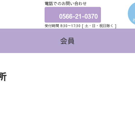
電話でのお問い合わせ
ア
イ
コ
0566-21-0370
ン
リ
受付時間 8:30～17:30 [ 土・日・祝日除く ]
ン
ク
会員
所