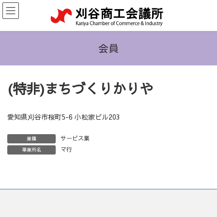
コ
ナ
ン
ビ
テ
ゲ
ン
ー
ツ
シ
会員
へ
ョ
ス
ン
キ
に
(特非)まちづくりかりや
ッ
移
プ
動
愛知県刈谷市桜町5-6 小松家ビル203
サービス業
業種
マ行
事業所名