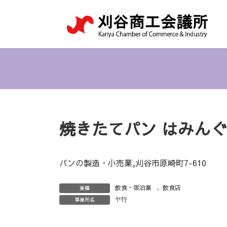
コ
ナ
ン
ビ
テ
ゲ
ン
ー
ツ
シ
へ
ョ
ス
ン
キ
に
ッ
移
プ
動
焼きたてパン はみんぐ
パンの製造・小売業,刈谷市原崎町7-610
飲食・宿泊業
、
飲食店
業種
ヤ行
事業所名