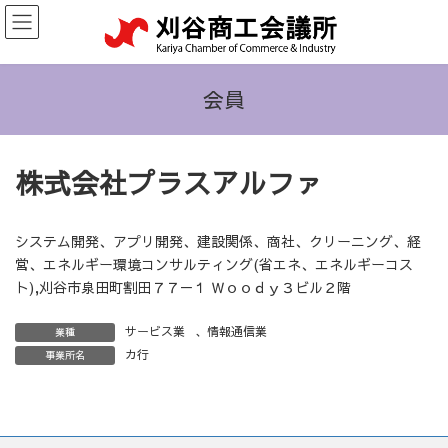
コ
ナ
ン
ビ
テ
ゲ
ン
ー
ツ
シ
会員
へ
ョ
ス
ン
キ
に
株式会社プラスアルファ
ッ
移
プ
動
システム開発、アプリ開発、建設関係、商社、クリーニング、経
営、エネルギー環境コンサルティング(省エネ、エネルギーコス
ト),刈谷市泉田町割田７７－１ Ｗｏｏｄｙ３ビル２階
サービス業
、
情報通信業
業種
カ行
事業所名