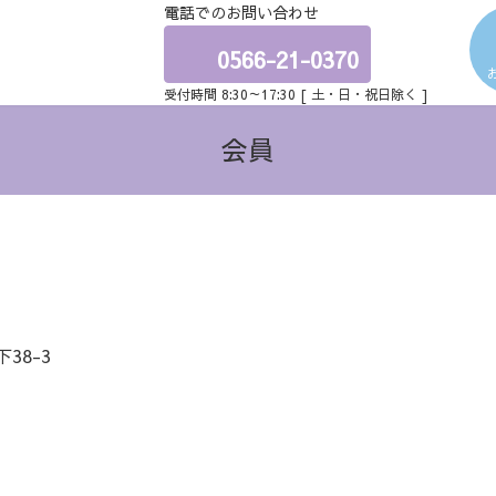
電話でのお問い合わせ
ア
イ
コ
0566-21-0370
ン
リ
受付時間 8:30～17:30 [ 土・日・祝日除く ]
ン
ク
会員
38-3