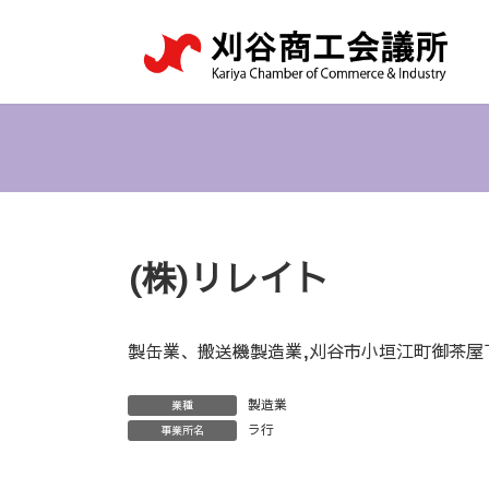
コ
ナ
ン
ビ
テ
ゲ
ン
ー
ツ
シ
へ
ョ
ス
ン
キ
に
ッ
移
プ
動
(株)リレイト
製缶業、搬送機製造業,刈谷市小垣江町御茶屋下
製造業
業種
ラ行
事業所名