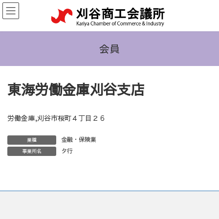
コ
ナ
ン
ビ
テ
ゲ
ン
ー
ツ
シ
会員
へ
ョ
ス
ン
キ
に
東海労働金庫刈谷支店
ッ
移
プ
動
労働金庫,刈谷市桜町４丁目２６
金融・保険業
業種
タ行
事業所名