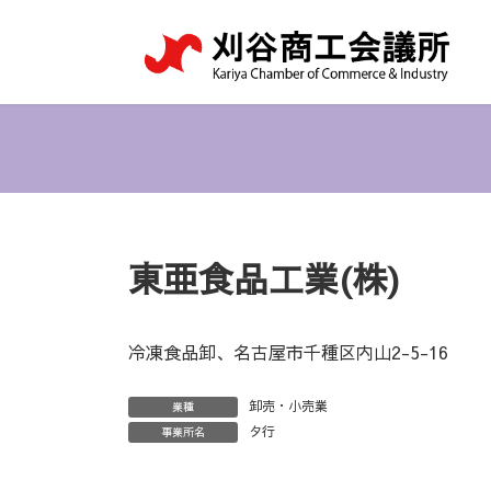
コ
ナ
ン
ビ
テ
ゲ
ン
ー
ツ
シ
へ
ョ
ス
ン
キ
に
ッ
移
プ
動
東亜食品工業(株)
冷凍食品卸、名古屋市千種区内山2-5-16
卸売・小売業
業種
タ行
事業所名