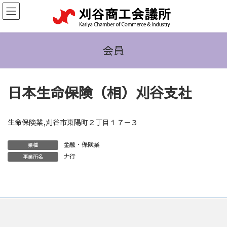
コ
ナ
ン
ビ
テ
ゲ
ン
ー
ツ
シ
会員
へ
ョ
ス
ン
キ
に
日本生命保険（相）刈谷支社
ッ
移
プ
動
生命保険業,刈谷市東陽町２丁目１７－３
金融・保険業
業種
ナ行
事業所名