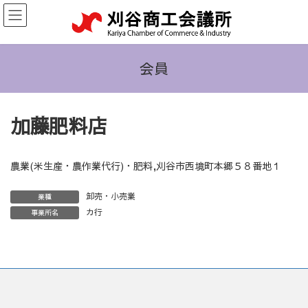
コ
ナ
ン
ビ
テ
ゲ
ン
ー
ツ
シ
会員
へ
ョ
ス
ン
キ
に
加藤肥料店
ッ
移
プ
動
農業(米生産・農作業代行)・肥料,刈谷市西境町本郷５８番地１
卸売・小売業
業種
カ行
事業所名