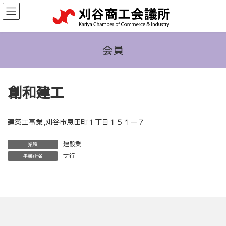
コ
ナ
ン
ビ
テ
ゲ
ン
ー
ツ
シ
会員
へ
ョ
ス
ン
キ
に
創和建工
ッ
移
プ
動
建築工事業,刈谷市恩田町１丁目１５１－７
建設業
業種
サ行
事業所名