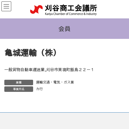
コ
ナ
ン
ビ
テ
ゲ
ン
ー
ツ
シ
会員
へ
ョ
ス
ン
キ
に
亀城運輸（株）
ッ
移
プ
動
一般貨物自動車運送業,刈谷市東境町飯島２２－１
運輸交通・電気・ガス業
業種
カ行
事業所名