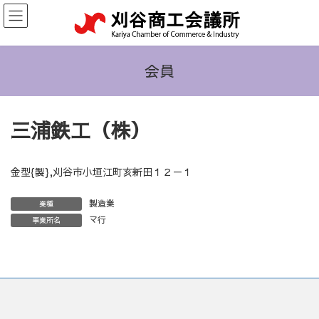
コ
ナ
ン
ビ
テ
ゲ
ン
ー
ツ
シ
会員
へ
ョ
ス
ン
キ
に
三浦鉄工（株）
ッ
移
プ
動
金型{製},刈谷市小垣江町亥新田１２－１
製造業
業種
マ行
事業所名