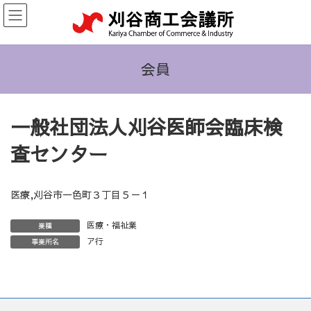
コ
ナ
ン
ビ
テ
ゲ
ン
ー
ツ
シ
会員
へ
ョ
ス
ン
キ
に
一般社団法人刈谷医師会臨床検
ッ
移
プ
動
査センター
医療,刈谷市一色町３丁目５－１
医療・福祉業
業種
ア行
事業所名