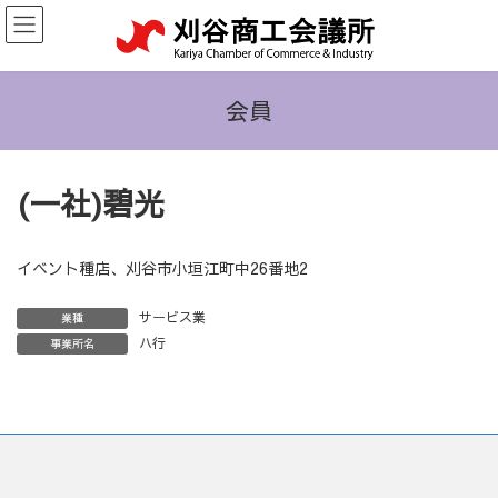
コ
ナ
ン
ビ
テ
ゲ
ン
ー
ツ
シ
会員
へ
ョ
ス
ン
キ
に
(一社)碧光
ッ
移
プ
動
イベント種店、刈谷市小垣江町中26番地2
サービス業
業種
ハ行
事業所名