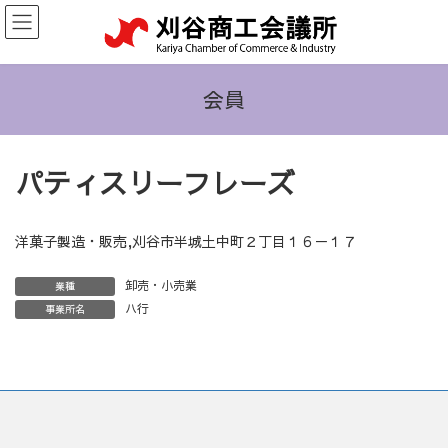
コ
ナ
ン
ビ
テ
ゲ
ン
ー
ツ
シ
会員
へ
ョ
ス
ン
キ
に
パティスリーフレーズ
ッ
移
プ
動
洋菓子製造・販売,刈谷市半城土中町２丁目１６－１７
卸売・小売業
業種
ハ行
事業所名